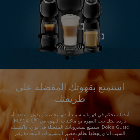
استمتع بقهوتك المفضلة على
طريقتك
أنت المتحكم في قهوتك، سواء أردتها بحليب أو بدون، ساخنة أو
®
®
باردة. بيتك بيت القهوة مع ماكينات القهوة من
NESCAFÉ
Dolce Gusto استمتع بمشروباتك المفضلة في ثوانٍ، واكتشف
السبب الذي يجعلها نظام تحضير المشروبات المتعددة رقم
واحد في العالم.