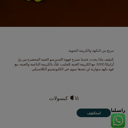
الماكينات
المشروبات
متجر القهوة الخاص بك
ARABIC
مقارنة الماكينة
مركز مساعدة الماكينات
مزيج من النكهة والكريمة الشهية
كتشِف ماذا يحدث عندما تمتزج قهوة الإسبرسو الغنية المحضرة من بنّ
أرابيكا 100%، مع الكريمة الغنية للحليب. تلذَّذ بالكريمة الناعمة والغنية، مع
قوة نكهة متوازنة لن تجدها سوى في الكابوتشينو الكلاسيكي.
16 كبسولات
استكشِف