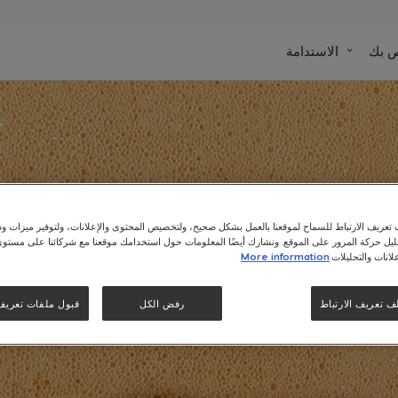
ينة
ص بك
الاستدامة
دة
وصفاتنا
يل استخدام ماكينا
عريف الارتباط للسماح لموقعنا بالعمل بشكل صحيح، ولتخصيص المحتوى والإعلانات، ولتوفير ميزات وس
حليل حركة المرور على الموقع. ونشارك أيضًا المعلومات حول استخدامك موقعنا مع شركائنا على مستو
افيه دولتشى غوس
لانات والتحليلات.
More information
ف تعريف الارتباط
رفض الكل
قبول ملفات تعريف ا