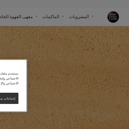
مقارنة الماك
المشروبات
الماكينات
مقهى القهوة الخا
مركز مساع
مقالاتنا
الماكينات
التزاماتنا بالاستدامة مع الكوكب
دل
نستخدم ملفات ت
الاجتماعي ولت
نسك
الاجتماعي والإع
إعدادات مل