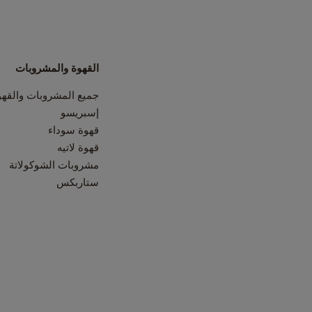
القهوة والمشروبات
جميع المشروبات والقهو
إسبريسو
قهوة سوداء
قهوة لاتيه
مشروبات الشوكولاتة
ستاربكس
<1--/ul-->