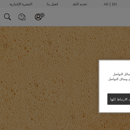
AR
EN
تحديد البلد
اتصل بنا
النشرة الإخبارية
الاتصال بنا عبر
الهاتف
+97148100082
ت
ائل التواصل
ى وسائل التواصل
تو
لارتباط كلها