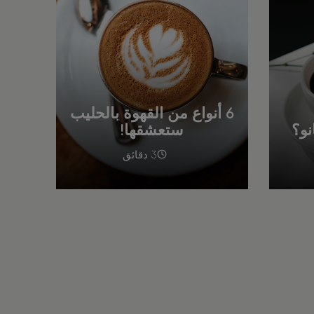
6 أنواع من القهوة بالحليب
نو؟
ستعشقها!
3 دقائق