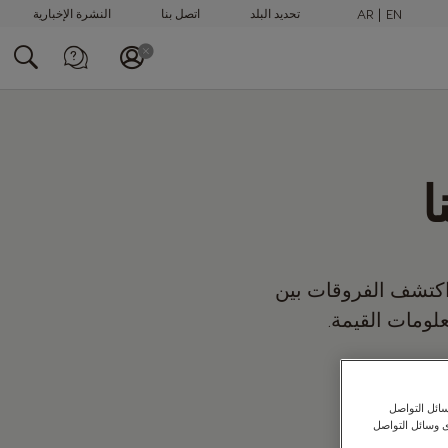
AR
EN
تحديد البلد
اتصل بنا
النشرة الإخبارية
الاتصال بنا عبر الهاتف
+97148100082
ا
 اكتشف الفروقات بين
لومات القيمة.
ائل التواصل
ى وسائل التواصل