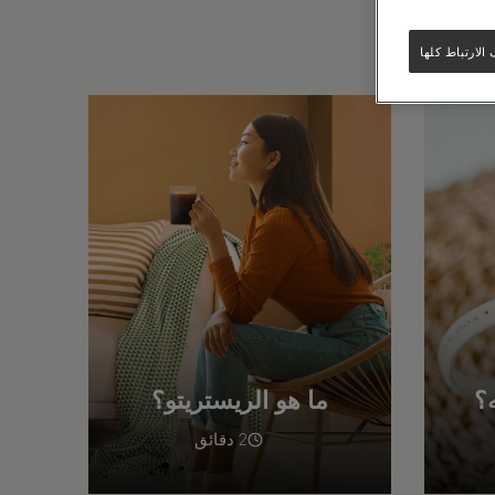
لارتباط كلها
ه؟
ما هو الريستريتو؟
2 دقائق