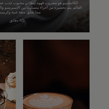
الكابتشينو هو مشروب قهوة إيطالي محبوب جذب عشا
العالم. يتم تحضيره من أجزاء متساوية من الإسبريسو وا
مما يخلق متعة غنية وكريمية
4 دقائق