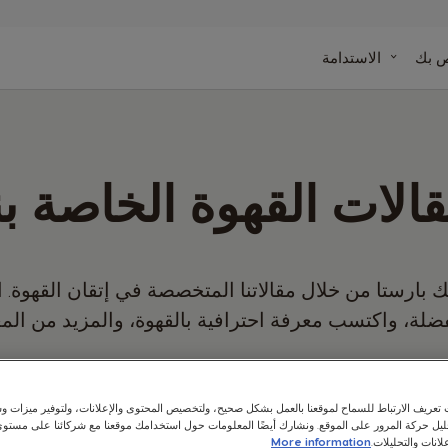
ينة
ص بك
الاستدامة
دة
وصفاتنا
الات القهوة الخاصة بن
 بارستا من خلال مقالاتنا المتخصصة في إتقان القهوة.
لة، واكتسب معرفة احترافية بالقهوة، والمزيد من المع
بحث
عريف الارتباط للسماح لموقعنا بالعمل بشكل صحيح، ولتخصيص المحتوى والإعلانات، ولتوفير ميزات وس
حليل حركة المرور على الموقع. ونشارك أيضًا المعلومات حول استخدامك موقعنا مع شركائنا على مستو
لانات والتحليلات.
More information