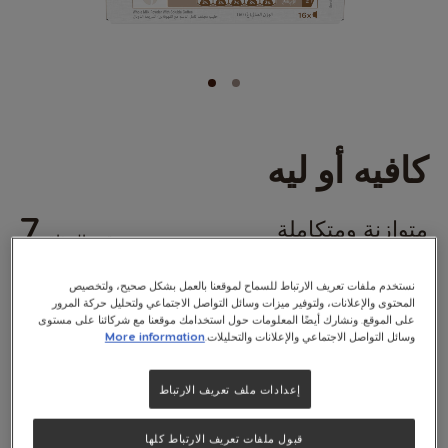
خطي
كافيه أو ليه
لى
داية
عرض
7
متوازنة ومتكاملة
لصور
قوة المذاق
(0)
0
%
نستخدم ملفات تعريف الارتباط للسماح لموقعنا بالعمل بشكل صحيح، ولتخصيص
of
x16
المحتوى والإعلانات، ولتوفير ميزات وسائل التواصل الاجتماعي ولتحليل حركة المرور
100
على الموقع. ونشارك أيضًا المعلومات حول استخدامك موقعنا مع شركائنا على مستوى
وسائل التواصل الاجتماعي والإعلانات والتحليلات.
More information
ستعشق قهوة الروبوستا القوية هذه، والتي يمتزج قوامها الغني مع سلاسة الحليب في
كبسولة واحدة رائعة. محمّصة متوسّطة السواد ومتوازنة بشكل مثالي لكي تستمتِع
إعدادات ملف تعريف الارتباط
بقهوة مثالية في الصباح.
اطّلع على المكونات
قبول ملفات تعريف الارتباط كلها