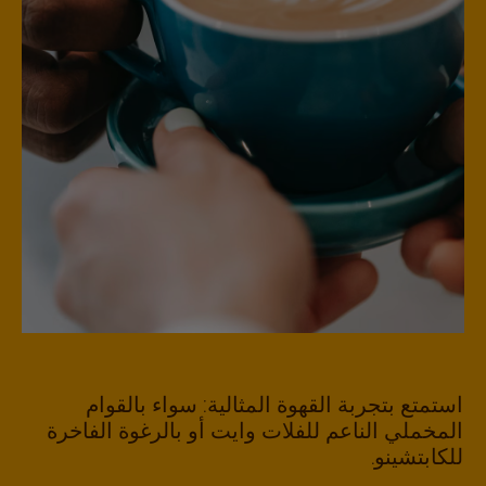
استمتع بتجربة القهوة المثالية: سواء بالقوام
المخملي الناعم للفلات وايت أو بالرغوة الفاخرة
للكابتشينو.