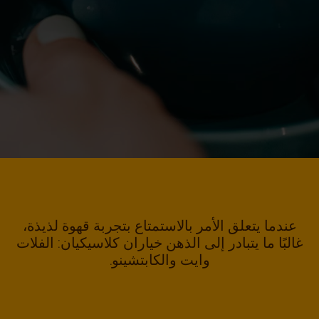
عندما يتعلق الأمر بالاستمتاع بتجربة قهوة لذيذة،
غالبًا ما يتبادر إلى الذهن خياران كلاسيكيان: الفلات
وايت والكابتشينو.