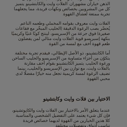
الذهن خياران مشهوران: الفلات وايت والكابتشينو. يتميز
كل من المشروبين بخصائص ونكهات فريدة، مما يجعلهما
تجربة ممتعة لعشاق القهوة.
الفلات وايت معروف بقوامه المخملي وطعمه الناعم.
يُحضّر بصب الرغوة الدقيقة (الحليب المبخّر مع فقاعات
صغيرة) فوق جرعة من الإسبريسو، لينتج كوبًا غنيًا وكريميًا
بنكهة إسبريسو قوية. الفلات وايت مثالي لمن يفضلون
طعم قهوة أخف مع لمسة من القوة.
أما الكابتشينو، ذو الأصل الإيطالي، فيقدم تجربة مختلفة.
يتكوّن من أجزاء متساوية من الإسبريسو والحليب الساخن
ورغوة الحليب. يتميز الكابتشينو بقوام أخف مقارنة
بالفلات وايت، مع توازن بين الإسبريسو والحليب، بينما
تضيف الرغوة لمسة كريمية تجعل منه خيارًا مفضلًا لدى
محبي القهوة.
الاختيار بين فلات وايت وكابتشينو
عندما يتعلق الأمر بالاختيار بين الفلات وايت والكاپوتشينو،
فإن كل شيء يعتمد على التفضيل الشخصي والمناسبة.
كلا هذين الخيارين من القهوة لديهما خصائص فريدة
تناسب أذواق وتفضيلات مختلفة.