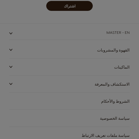
اشتراك
MASTER - EN
القهوة والمشروبات
الماكينات
الاستكشاف والمعرفة
الماكينات
المشروبات
الاستدامة
الشروط والأحكام
الماكينات
المشروبات
متجر القهوة الخاص بك
سياسة الخصوصية
ARABIC
مقارنة الماكينة
مركز مساعدة الماكينات
سياسة ملفات تعريف الارتباط