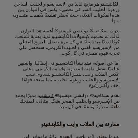
الكابتشينو هو مزيج لذيذ من الإسبريسو والحليب الساخن
ورغوة الحليب. السر في تحضيره يكمن في التوازن بين
هذه المكونات الثلاثة، حيث يُحضّر تقليديًا بكميات متساوية
منها.
تدرك نسكافيه® دولتشي غوستو® أهمية هذا التوازن،
لذلك تم تصميم كبسولات الكابتشينو لدينا بعناية لتمنحك
كوبًا لذيذًا ومتناسقًا في كل مرة. بفضل المزيج المثالي
من الإسبريسو الغني والحليب الكريمي، ستحصل على
تجربة قهوة مميزة في كل كوب.
أما عن أصوله، فقد نشأ الكابتشينو في إيطاليا، واشتهر
عالميًا بفضل نكهته المتوازنة وقوامه الكريمي. وعلى
عكس الفلات وايت، يتميز الكابتشينو بتساوي نسب
الإسبريسو والحليب ورغوة الحليب، مما يمنحه قوامًا
أخف وأكثر رغوة.
تقدم نسكافيه® دولتشي غوستو®
كابتشينو
مميزًا يجمع
بين الإسبريسو والحليب المبخر بشكل مثالي، ليمنحك
طعمًا متوازنًا وناعمًا في كل مرة.
مقارنة بين الفلات وايت والكابتشينو
عندما يتعلق الأمر باختيار القهوة، غالبًا ما يتبادر إلى