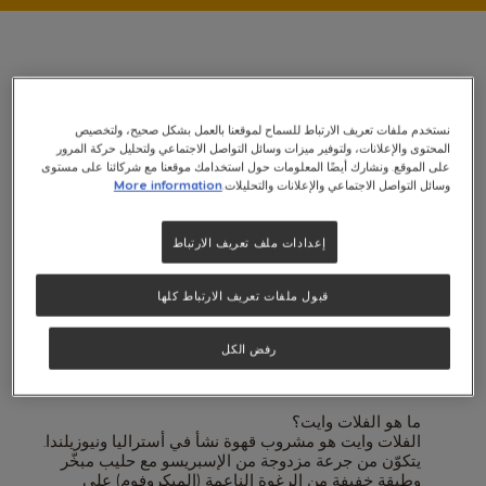
نستخدم ملفات تعريف الارتباط للسماح لموقعنا بالعمل بشكل صحيح، ولتخصيص
المحتوى والإعلانات، ولتوفير ميزات وسائل التواصل الاجتماعي ولتحليل حركة المرور
يتميز كل من المشروبين بخصائص فريدة تجذب عشاق
على الموقع. ونشارك أيضًا المعلومات حول استخدامك موقعنا مع شركائنا على مستوى
القهوة حول العالم. هنا سنستعرض أساسيات كل منهما،
وسائل التواصل الاجتماعي والإعلانات والتحليلات.
More information
ونقارن بين خصائصهما، لمساعدتك على اختيار الأنسب
لك بين الفلات وايت والكابتشينو.
إعدادات ملف تعريف الارتباط
الفلات وايت: الأساسيات
قبول ملفات تعريف الارتباط كلها
بصفتك من عشاق القهوة، من المحتمل أنك سمعت عن
الفلات وايت. هذا المشروب الشهير المعتمد على
الإسبريسو اكتسب شعبية كبيرة في السنوات الأخيرة،
رفض الكل
ولأسباب وجيهة. هنا سنستعرض أساسيات الفلات وايت،
بما في ذلك توازن الحليب والإسبريسو، وأصوله، وتاريخه.
ما هو الفلات وايت؟
الفلات وايت هو مشروب قهوة نشأ في أستراليا ونيوزيلندا.
يتكوّن من جرعة مزدوجة من الإسبريسو مع حليب مبخّر
وطبقة خفيفة من الرغوة الناعمة (الميكروفوم) على