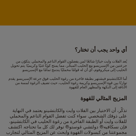
أي واحد يجب أن تختار؟
يُعد الفلات وايت خيارًا شائعًا لمن يفضلون القوام الناعم والمخملي. يتكوّن من
جرعتين من الإسبريسو مع الحليب المبخّر، مما يمنح كوبًا غنيًا وكريميًا. يتم تحويل
الحليب إلى ميكروفوم، أي أن له قوامًا مخمليًا يندمج تمامًا مع الإسبريسو.
أما الكابتشينو فيشتهر بطبقة فاخرة من رغوة الحليب فوق جرعة الإسبريسو. يقدم
توازنًا بين قوة الإسبريسو وكريمة رغوة الحليب، حيث تضيف الرغوة لمسة من
الأناقة إلى النكهة والمظهر العام للقهوة.
المزيج المثالي للقهوة
تذكّر، أن الاختيار بين الفلات وايت والكابتشينو يعتمد في النهاية
على ذوقك الشخصي. سواء كنت تفضل القوام الناعم والمخملي
للفلات وايت أو الطبقة الفاخرة من رغوة الحليب في الكابتشينو،
فإن نسكافيه® دولتشي غوستو® توفر لك كل ما تحتاجه. اكتشف
مجموعتنا من كبسولات القهوة وابحث عن المزيج المثالي لتجارب