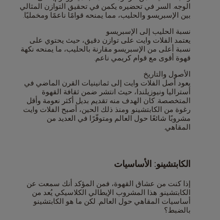
الوجه. السر في تحضيره يكمن في تحقيق التوازن المثالي
بين الإسبريسو والحليب، مما يمنحه قوامًا ناعمًا ومخمليًا.
نسبة الحليب إلى الإسبريسو
يعتمد الفلات وايت على توازن دقيق، حيث يحتوي على
نسبة أعلى من الإسبريسو مقارنة بالحليب، ما يمنحه نكهة
قهوة أقوى مع قوام كريمي ناعم.
الأصول والتاريخ
يعود أصل الفلات وايت إلى ثمانينيات القرن الماضي في
أستراليا ونيوزيلندا، حيث انتشر ضمن ثقافة القهوة
المتخصصة. كان الهدف منه تقديم بديل أكثر نعومة وأقل
رغوة من الكابتشينو. ومنذ ذلك الحين، أصبح الفلات وايت
مشروبًا شائعًا حول العالم ومتوفّرًا في العديد من
المقاهي.
الكابتشينو: الأساسيات
إذا كنت من عشاق القهوة، فمن المؤكد أنك سمعت عن
الكابتشينو. هذا المشروب الإيطالي الكلاسيكي يُعد من
أساسيات المقاهي حول العالم. لكن ما هو الكابتشينو
بالضبط؟