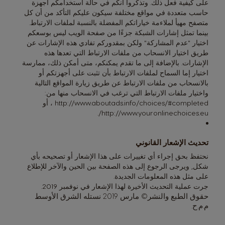
على كيفية فعل ذلك. وتذكروا أنكم في حالة استخدامكم أجهزة
حاسب متعددة في مواقع مختلفة سيكون عليكم التأكد من أن كل
متصفح مهيأ لملاءمة خياراتكم المفضلة بالنسبة لملفات الارتباط.
بينما تمثل إشارات الشبكة جزءًا من صفحة الويب ليس بوسعكم
اختيار "عدم المشاركة" ولكن بمقدوركم تفادي هذه الإشارات عن
طريق اختيار الانسحاب من ملفات الارتباط التي تعدها هذه
الإشارات. بالإضافة إلى ما تقدم يمكنكم، متى أمكن ذلك، ممارسة
اختيار إما السماح لملفات الارتباط بأن تثبت على أجهزتكم أو
بالانسحاب من ملفات الارتباط عن طريق زيارة المواقع التالية
واختيار ملفات الارتباط التي ترغب في الانسحاب منها من:
http://www.aboutads.info/choices/#completed
، أو
.
http://www.youronlinechoices.eu/
تحديث الإشعار القانوني
نحتفظ بحق إجراء أي تغييرات على هذا الإشعار أو تصحيحه بأي
شكل, ويرجى الرجوع إلى هذه الصفحة بين الحين والآخر للإطلاع
على مثل هذه المعلومات الجديدة.
جرت عملية التحديث الأخيرة لهذا الإشعار في نوفمبر 2019.
حقوق الطبع والنشر© مارس 2019 نستله الشرق الأوسط
م.م.ح.