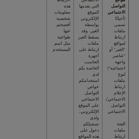
التواصل
التي يقدمها
هذه
الاجتماعي
الموقع
معلومات
(أحيانًا
الإلكتروني
شخصية
تسمى
بواسطة
أفصحتم
ملفات
الغير، وقد
عنها
ارتباط
يسقط الغير
طواعية
لمواقع
ملفات
مثل اسم
"الغير" أو
ارتباط على
المستخدم.
"عناصر
أجهزة
واجهة
الحاسب
اجتماعية")
الخاصة بكم
لنوع:
لدى
ملفات
استخدامكم
ارتباط
خواص
الإعلام
التواصل
الاجتماعي/
الاجتماعي
التواصل
على الموقع
الاجتماعي
الإلكتروني،
ولدى
الفئة:
تسجيلكم
ملفات
دخول على
ارتباط
هذه المواقع.