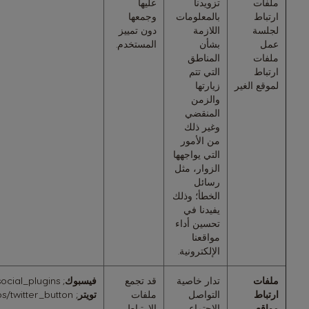
ملفات
تزويدنا
عليها
ارتباط
بالمعلومات
وجمعها
لجلسة
اللازمة
دون تمييز
عمل
بشأن
المستخدم.
ملفات
المناطق
ارتباط
التي تتم
لموقع الغير
زيارتها
والزمن
المنقضي
وغير ذلك
من الأمور
التي يواجهها
الزوار، مثل
رسائل
الخطأ؛ وذلك
يفيدنا في
تحسين أداء
مواقعنا
الإلكترونية.
ملفات
تدار خاصية
قد تجمع
فيسبوك
;
ocial_plugins
ارتباط
التواصل
ملفات
تويتر
;
s/twitter_button
مواقع
الاجتماعي
الارتباط