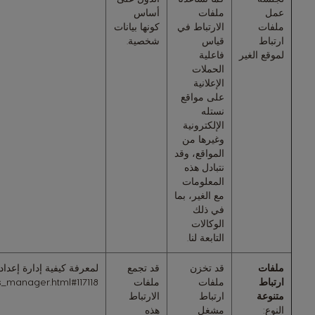
عمل
ملفات
أساس
ملفات
الارتباط في
كونها بيانات
ارتباط
قياس
شخصية.
لموقع الغير
فاعلية
الحملات
الإعلانية
على مواقع
نستله
الإلكترونية
وغيرها من
المواقع، وقد
نتبادل هذه
المعلومات
مع الغير، بما
في ذلك
الوكالات
التابعة لنا.
ملفات
قد تخزن
قد تجمع
لمعرفة كيفية إدارة إعدا
ارتباط
ملفات
ملفات
_manager.html#117118
متنوعة
ارتباط
الارتباط
النوع:
مشغل
هذه