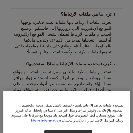
ترى ما هي ملفات الارتباط؟
تعرف ملفات الارتباط بأنها ملفات نصية صغيرة توجهها
المواقع الإلكترونية التي تزورونها إلى حاسبكم ، ويشيع
استخدام ملفات الارتباط لضمان تشغيل المواقع الإلكترونية
أو لضمان تشغيلها بمزيد من الكفاءة، ولتزويد مالكيها
بالمعلومات. انظر أدناه للإطلاع على ماهية المعلومات التي
تجمعها ملفات الارتباط وكيفية استخدامنا لها تفصيلًا.
كيف نستخدم ملفات الارتباط ولماذا نستخدمها؟
نستخدم ملفات الارتباط على سبيل تحسين استخدام مواقع
نستله ووظيفيتها وبغرض إدراك كيفية استخدام زوار مواقع
نستله إياها واستفادتهم مما تقدمه من أدوات وخدمات على
نحو أفضل؛ فملفات الارتباط تساعدنا في تهيئة مواقع نستله
لاحتياجاتكم الشخصية، وفي تحسين سمتها كمواقع صديقة
للمستخدم، وفي الحصول على ردود أفعال العملاء التي تدل
نستخدم ملفات تعريف الارتباط للسماح لموقعنا بالعمل بشكل صحيح، ولتخصيص
على رضاهم عن الخدمة، وفي التواصل معكم على نحو آخر
المحتوى والإعلانات، ولتوفير ميزات وسائل التواصل الاجتماعي ولتحليل حركة المرور
خلافًا لشبكة الإنترنت.
على الموقع. ونشارك أيضًا المعلومات حول استخدامك موقعنا مع شركائنا على مستوى
وسائل التواصل الاجتماعي والإعلانات والتحليلات.
More information
ما أنواع ملفات الارتباط المستخدمة على مواقع نستله؟