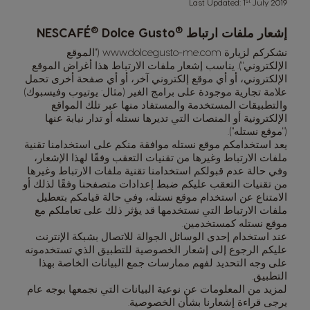
st
Last Updated: 1
July 2019
®
®
إشعار ملفات ارتباط
Dolce Gusto
NESCAFÉ
نشكركم لزيارة
www.dolcegusto-me.com
("الموقع
الإلكتروني"). يناسب إشعار ملفات الارتباط هذا أغراض الموقع
الإلكتروني، أو أي موقع إلكتروني آخر، أو أي صفحة أخرى تحمل
علامة تجارية موجودة على برامج الغير (مثال: يوتيوب وفيسبوك)
والتطبيقات المستخدمة والمستفاد منها عبر تلك المواقع
الإلكترونية أو المنصات التي تديرها نستله أو تدار نيابة عنها
("موقع نستله").
يعد استخدامكم موقع نستله موافقة منكم على استخدامنا تقنية
ملفات الارتباط وغيرها من تقنيات التعقب وفقًا لهذا الإشعار،
وفي حالة عدم قبولكم استخدامنا تقنية ملفات الارتباط وغيرها
من تقنيات التعقب عليكم ضبط إعدادات متصفحنا وفقًا لذلك أو
الامتناع عن استخدام موقع نستله، وفي حالة قيامكم بتعطيل
ملفات الارتباط التي نستخدمها قد يؤثر ذلك على تعاملكم مع
موقع نستله كمستخدمين.
عند استخدام إحدى الوسائل الجوالة للاتصال بشبكة الإنترنت
عليكم الرجوع إلى إشعار الخصوصية للتطبيق الذي تستخدمونه
على وجه التحديد لفهم ممارسات جمع البيانات الخاصة بهذا
التطبيق.
لمزيد من المعلومات عن نوعية البيانات التي نجمعها بوجه عام
يرجى قراءة إشعارنا بشأن الخصوصية.