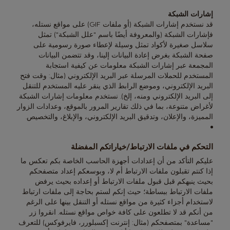
إشارات الشبكة
قد نستخدم إشارات الشبكة (أو ملفات GIF) على مواقع نستله،
فإشارات الشبكة (والمعروفة أيضًا باسم "علل الشبكة") تمثل
سلاسل صغيرة لأكواد تمثل وسيلة لإعطاء صورة رسومية على
صفحة الشبكة بغرض إعادة البيانات إلينا، وقد تتضمن البيانات
المجمعة عبر إشارات الشبكة معلومات عن كيفية استجابة
المستخدم للحملات المرسلة عبر البريد الإلكتروني (مثال: وقت فتح
البريد الإلكتروني، وموضع الرابط الذي ينقر عليه المستخدم للتنقل
إلى البريد الإلكتروني ومنه، إلخ). نستخدم معلومات إشارات الشبكة
لأغراض متنوعة، بما في ذلك تقارير المرور بالموقع، وعدادات الزوار
المميزة، والإعلان، وتدقيق البريد الإلكتروني، والإبلاغ، والتخصيص.
التحكم في ملفات الارتباط/خياراتكم المفضلة
عليكم التأكد من أن إعدادات أجهزة الحاسب الخاصة بكم تعكس ما
إذا كنتم تقبلون ملفات الارتباط أم لا، وبوسعكم إعداد متصفحكم
بحيث ينبهكم قبل قبول ملفات الارتباط أو إعداده بحيث يرفض
ملفات الارتباط ببساطة؛ حيث إنكم لستم بحاجة إلى ملفات ارتباط
لاستخدام أجزاء كثيرة من مواقع نستله أو التنقل بينها على الرغم
من أنكم قد لا تطلعون على كافة خواص مواقع نستله. انقروا زر
"مساعدة" بمتصفحكم (مثال: إنترنت إكسبلورر، فايرفوكس) للتعرف