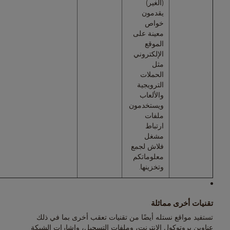
(الغير)
يقدمون
خواص
معينة على
الموقع
الإلكتروني
مثل
الحملات
الترويجية
والألعاب
ويستخدمون
ملفات
ارتباط
مشغل
فلاش لجمع
معلوماتكم
وتخزينها.
تقنيات أخرى مماثلة
تستفيد مواقع نستله أيضًا من تقنيات تعقب أخرى بما في ذلك
عناوين بروتوكول الإنترنت، وملفات التسجيل، وإشارات الشبكة