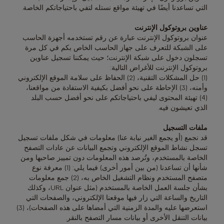
التي تساعدنا أيضًا في تهيئة مواقع نستله لتفي باحتياجاتكم الخاصة.
عناوين بروتوكول الإنترنت
عنوان بروتوكول الإنترنت عبارة عن رقم تستخدمه أجهزة الحاسب
على الشبكة للتعرف على جهاز الحاسب الخاص بكم في كل مرة
تسجلون دخول على شبكة الإنترنت؛ حيث يمكننا تسجيل عناوين
بروتوكول الإنترنت للأغراض التالية:
(1) حل المشكلات التقنية، (2) الحفاظ على سلامة الموقع الإلكتروني
وأمنه، (3) الإحاطة على نحو أفضل بكيفية الاستفادة من مواقعنا،
(4) تهيئة المحتوى ليفي باحتياجاتكم على نحو أفضل حسب البلد
الذي تعيشون فيه.
ملفات التسجيل
قد نجمع (أو يجمع الغير نيابة عنا) معلومات في شكل ملفات تسجيل
تسجل نشاط الموقع الإلكتروني وتجمع البيانات عن عادات التصفح
الخاصة بالمستخدم، وتُرصد هذه المعلومات دون تمييز صاحبها ومن
شأنها أن تساعدنا (من بين أمور أخرى) فيما يلي: (1) معرفة نوع
متصفح المستخدم ونظام التشغيل الخاص به، (2) جمع معلومات
بشأن جلسة العمل الخاصة بالمستخدم (مثل عنوان URL، وكذلك
التاريخ والساعة التي زار فيها موقعنا الإلكتروني، والصفحات التي
استعرضها عليه والمدة الزمنية التي أمضاها على هذه الصفحات)، (3)
بيانات التنقل الأخرى أو بيانات مسار التصفح بالنقر.