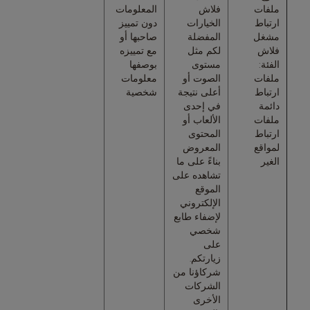
ملفات
فلاش
المعلومات
ارتباط
الخيارات
دون تمييز
مشغل
المفضلة
صاحبها أو
فلاش
لكم مثل
مع تمييزه
الفئة:
مستوى
بوصفها
ملفات
الصوت أو
معلومات
ارتباط
أعلى نتيجة
شخصية
دائمة
في إحدى
ملفات
الألعاب أو
ارتباط
المحتوى
لمواقع
المعروض
الغير
بناءً على ما
تشاهده على
الموقع
الإلكتروني
لإضفاء طابع
شخصي
على
زيارتكم.
شركاؤنا من
الشركات
الأخرى