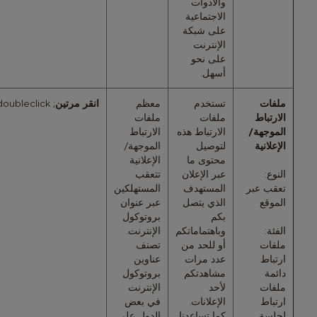
والأدوات
الاجتماعية
على شبكة
الإنترنت
على نحو
أسهل.
ملفات
تستخدم
معظم
انقر مرتين
;
doubleclick
الارتباط
ملفات
ملفات
الموجهة/
الارتباط هذه
الارتباط
الإعلانية
لتوصيل
الموجهة/
محتوى ما
الإعلانية
النوع:
عبر الإعلان
تتعقب
تعقب عبر
المستهدف
المستهلكين
الموقع
الذي يتصل
عبر عنوان
بكم
بروتوكول
الفئة:
وباهتماماتكم
الإنترنت.
ملفات
أو للحد من
تصنف
ارتباط
عدد مرات
عناوين
دائمة
مشاهدتكم
بروتوكول
ملفات
لأحد
الإنترنت
ارتباط
الإعلانات.
في بعض
لجلسة
كما تساعدنا
الدول على