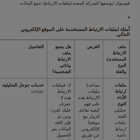
فيسبوك (بوصفها الشركة المعدة لملفات الارتباط) جمع البيانات.
أمثلة لملفات الارتباط المستخدمة على الموقع الإلكتروني
الحالي
ملف
الغرض
هل يجمع
التفاصيل
الارتباط
ملف
المستخدم/
الارتباط
النوع
بياناتي
والفئة
الشخصية؟
ملفات
تساعدنا
لا، فملفات
خدمات جوجل التحليلية:
ارتباط
ملفات
الارتباط
usage
الأداء
الارتباط هذه
هذه لا
النوع
:
على فهم
تتعرف
تحليلي
كيفية تفاعل
عليك كفرد،
الفئة:
الزوار مع
ومن ثم
ملفات
موقعنا
فإن كافة
ارتباط
الإلكتروني
البيانات يتم
دائمة
عن طريق
الحصول