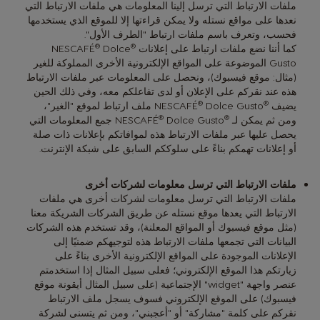
ملفات الارتباط التي ترسل إلينا المعلومات هي ملفات الارتباط التي
نعدها على مواقع نستله ولا يمكن قراءتها إلا للموقع الذي يستخدمها
فحسب، وتعرف باسم ملفات ارتباط "الطرف الأول".
®
®
كما أننا نضع ملفات ارتباط على إعلانات
Dolce
NESCAFÉ
Gusto الموضوعة على المواقع الإلكترونية الأخرى المملوكة للغير
(مثال: موقع فيسبوك)، ونحصل على المعلومات عبر ملفات الارتباط
هذه عند نقركم على الإعلان أو لدى تفاعلكم معه، وفي ذلك الحين
®
®
يضيف
NESCAFÉ
Dolce Gusto ملف ارتباط لموقع "الغير"،
®
®
ومن ثم يمكن لـ
NESCAFÉ
Dolce Gusto جمع المعلومات التي
يحصل عليها عبر ملفات الارتباط هذه لموافاتكم بإعلانات ذات صلة
أو إعلانات تهمكم بناءً على سلوككم السابق على شبكة الإنترنت.
ملفات الارتباط التي ترسل معلومات لشركات أخرى
ملفات الارتباط التي ترسل معلومات لشركات أخرى هي ملفات
الارتباط التي يعدها موقع نستله عن طريق الشركات الشريكة معنا
(مثل موقع فيسبوك أو المواقع المعلنة)، وقد تستخدم هذه الشركات
البيانات التي تجمعها ملفات الارتباط هذه لتوجيهكم ضمنيًا إلى
الإعلانات الموجودة على المواقع الإلكترونية الأخرى بناءً على
زيارتكم هذا الموقع الإلكتروني؛ فعلى سبيل المثال إذا استخدمتم
عنصر واجهة "widget" الإجتماعية (على سبيل المثال أيقونة موقع
فيسبوك) على الموقع الإلكتروني فسوف يسجل ملف الارتباط
نقركم على كلمة "مشاركة" أو "أعجبني"، ومن ثم يتسنى لشركة