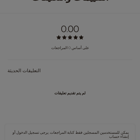
Finnish
Estonian
Germany
France
German
French
0.00
Guatemala
Greece
Spanish
Greek
على أساس 0 المراجعات
Hong Kong
Honduras
English
Spanish
التعليقات الحديثة
Hungary
Hong Kong
Hungarian
Chinese
لم يتم تقديم تعليقات
Israel
Indonesia
Hebrew
Indonesian
Japan
Italy
Japanese
Italian
يمكن للمستخدمين المسجلين فقط كتابة المراجعات. يرجى
تسجيل الدخول
أو
إنشاء حساب