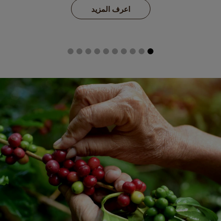
اعرف المزيد
محدد البلد
Austria
Argentina
German
Spanish
Belgium
Belgium
Dutch
French
Brazil
Bosnia
Portuguese
Bosnian