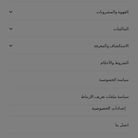
Philippines
Peru
القهوة والمشروبات
Filipino
Spanish
Portugal
Poland
الماكينات
Portuguese
Polish
الاستكشاف والمعرفة
Romania
Republic of
Ireland
Romanian
English
الشروط والأحكام
Serbia
Rusia
سياسة الخصوصية
Serbian
Russian
Slovakia
Singapore
سياسة ملفات تعريف الارتباط
Slovak
Malay
إعدادات الخصوصية
South Africa
Slovenia
English
Slovene
اتصل بنا
Sweden
Spain