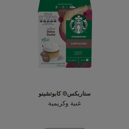
ستاربكس® كابوتشينو
غنية وكريمية