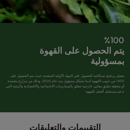
Canada
Bulgaria
English
Bulgarian
Chile
Canada
Spanish
French
%100
Costa Rica
Colombia
يتم الحصول على القهوة
Spanish
Spanish
بمسؤولية
Czechia
Croatia
Czech
Croatian
بفضل برنامج نسكافيه للحصول على المواد الأولية المتقدم، حيث يتم الحصول على
100٪ من حبوب القهوة لدينا بشكل مسؤول منذ عام 2022، وذلك من مزارع معتمدة
Dominican
Denmark
أو محققة تطبق معايير خارجية تتعلق بالممارسات الاجتماعية والاقتصادية والبيئية التي
Republic
Dannish
تدعم مستقبل أفضل للقهوة.
Spanish
El Salvador
Ecuador
Spanish
Spanish
التقييمات والتعليقات
Finland
Estonia