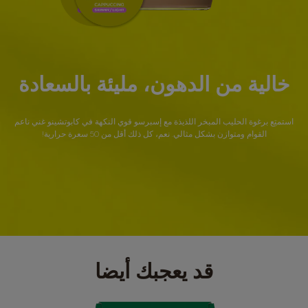
خالية من الدهون، مليئة بالسعادة
استمتِع برغوة الحليب المبخر اللذيذة مع إسبرسو قوي النكهة في كابوتشينو غني ناعم
القوام ومتوازن بشكل مثالي. نعم، كل ذلك أقل من 50 سعرة حرارية!
قد يعجبك أيضا