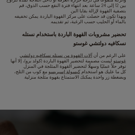
بين 12 إلى 24 ساعة. بعد انتهاء فترة النقع حسب الذوق، قم
بتصفية القهوة لإزالة بقايا البن.
وبهذا تكون قد حصلت على مركز القهوة الباردة. يمكن تخفيفه
بالماء أو الحليب حسب الرغبة، ثم تقديمه.
تحضير مشروبات القهوة الباردة باستخدام نستله
نسكافيه دولتشي غوستو
على الرغم من أن
آلات القهوة من نستله نسكافيه دولتشي
غوستو
ليست مصممة لتحضير القهوة الباردة (كولد برو)، إلا أنها
توفر حلاً عمليًا وسهلًا لتحضير القهوة المثلجة في المنزل.
كل ما عليك هو استخدام
كبسولة إسبريسو
مع كوب من الثلج،
وبضغطة زر واحدة يمكنك الاستمتاع بقهوة مثلجة منزلية.