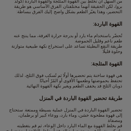
من السهل أن نخلط بين القهوة المثلجة والقهوة الباردة (كولد
برو)، لكن الحقيقة أنهما مختلفتان. الفرق الأساسي هو طريقة
التحضير، وهذا يغيّر الطعم بشكل واضح. إليك الفرق ببساطة:
القهوة الباردة:
تُحضّر باستخدام ماء بارد أو بدرجة حرارة الغرفة، مما ينتج عنه
طعم ناعم وقليل الحموضة.
طريقة النقع البطيئة تساعد على استخراج نكهة طبيعية متوازنة
وحلوة قليلًا.
القهوة المثلجة:
هي قهوة ساخنة يتم تحضيرها أولًا ثم تُسكب فوق الثلج، لذلك
تحتفظ بحموضتها وطعمها الأقوى أو المُرّ أحيانًا.
ذوبان الثلج قد يخفف الطعم ويغير نكهة القهوة النهائية.
طريقة تحضير القهوة الباردة في المنزل
تحضير القهوة الباردة في المنزل عملية بسيطة وممتعة. ستحتاج
إلى قهوة مطحونة خشن، وماء بارد، ووعاء كبير أو برطمان،
ومصفاة.
قم بخلط القهوة مع الماء البارد داخل الوعاء، ثم قم بتغطيته
واتركه منقوعًا في درجة حرارة الغرفة أو داخل الثلاجة لمدة تتراوح