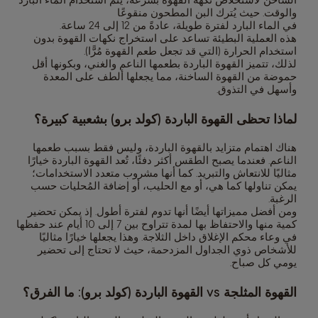
والوقت. حيث يُترك البن المطحون منقوعًا
في الماء البارد لفترة طويلة، عادةً من 12 إلى 24 ساعة.
هذه العملية البطيئة تساعد على استخراج نكهات القهوة بدون
استخدام الحرارة (التي قد تجعل طعم القهوة مُرًّا).
لذلك، تتميز القهوة الباردة بطعمها الناعم والغني، وبكونها أقل
حموضة من القهوة الساخنة، مما يجعلها ألطف على المعدة
وأسهل في التذوق.
لماذا تحظى القهوة الباردة (كولد برو) بشعبية كبيرة؟
هناك اهتمام متزايد بالقهوة الباردة، وليس فقط بسبب طعمها
الناعم. فعندما يصبح الطقس أكثر دفئًا، تُعد القهوة الباردة خيارًا
مثاليًا للانتعاش والتبريد. كما أنها مشروب متعدد الاستخدامات؛
يمكن تناولها كما هي، أو مع الحليب، أو إضافة المُحليات حسب
الرغبة.
ومن أفضل مميزاتها أيضًا أنها تدوم لفترة أطول. إذ يمكن تحضير
كمية منها والاحتفاظ بها لمدة تتراوح بين 7 إلى 10 أيام عند حفظها
في وعاء محكم الإغلاق داخل الثلاجة. وهذا يجعلها خيارًا مثاليًا
للأشخاص ذوي الجداول المزدحمة، حيث لا تحتاج إلى تحضير
يومي كل صباح.
القهوة المثلجة vs القهوة الباردة (كولد برو): ما الفرق؟