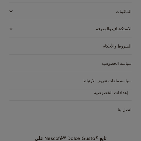
الماكينات
الاستكشاف والمعرفة
الشروط والأحكام
الماكينات
المشروبات
الاستدامة
سياسة الخصوصية
الماكينات
المشروبات
متجر القهوة الخاص بك
سياسة ملفات تعريف الارتباط
إعدادات الخصوصية
ARABIC
مقارنة الماكينة
مركز مساعدة الماكينات
اتصل بنا
®
®
تابع
Dolce Gusto على
Nescafé