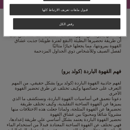
قبول ملفات تعريف الارتباط كلها
رفض الكل
في هذا المقال، سنستعرض تزايد شعبية القهوة الباردة (كولد برو)
وما الذي يميزها عن القهوة المثلجة التقليدية. كما سنناقش كيف
أن طريقة تحضيرها البطيئة (النقع لفترة طويلة) جذبت عشاق
القهوة بمرونتها، مما يجعلها خيارًا مثاليًا
لفصل الصيف وللأشخاص ذوي الجداول المزدحمة
فهم القهوة الباردة (كولد برو)
لفهم جاذبية القهوة الباردة (كولد برو) بشكل حقيقي، من المهم
التعرف على خصائصها وكيف تختلف عن طرق تحضير القهوة
الأخرى.
دعونا نتعمق في أساسيات القهوة الباردة، ونستكشف ما الذي
يميزها عن القهوة الساخنة التقليدية، وكيف تختلف طريقة
تحضيرها عن القهوة المثلجة، ولماذا جعلت هذه الاختلافات منها
مشروبًا شائعًا ومحبوبًا بين عشاق القهوة.
تحضير القهوة الباردة يعتمد بشكل أساسي على طريقة إعدادها،
فهي تختلف عن القهوة الساخنة المعتادة. فبدلاً من استخدام الماء
الساخن لاستخلاص نكهة القهوة بسرعة، يتم استخدام الماء البارد