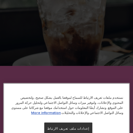
القهوة الباردة (كولد برو) ليست مجرد قهوة تُسكب
نستخدم ملفات تعريف الارتباط للسماح لموقعنا بالعمل بشكل صحيح، ولتخصيص
فوق الثلج، بل هي طريقة تحضير أصبحت معروفة
المحتوى والإعلانات، ولتوفير ميزات وسائل التواصل الاجتماعي ولتحليل حركة المرور
ببطء إعدادها، حيث تنتج قهوة بطعم ناعم طبيعي
على الموقع. ونشارك أيضًا المعلومات حول استخدامك موقعنا مع شركائنا على مستوى
وسائل التواصل الاجتماعي والإعلانات والتحليلات.
More information
وبحموضة منخفضة.
إعدادات ملف تعريف الارتباط