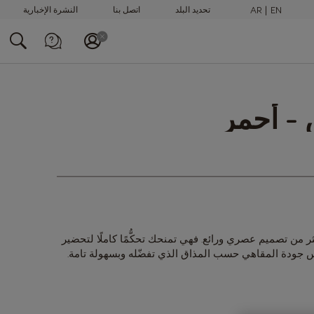
AR
EN
تحديد البلد
اتصل بنا
النشرة الإخبارية
الاتصال بنا عبر
الهاتف
 - أحمر
+97148100082
 Genio S Plus بما هو أكثر من تصميم عصري ورائع. فهي تمنحك تحكُّمًا كاملًا لتحضير
جودة المقاهي حسب المذاق الذي تفضّله وبسهولة تامة.