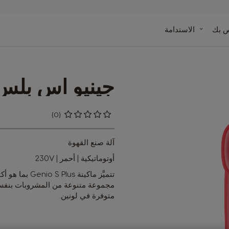
ينة
ص بك
الاستدامة
دة
وصفاتنا
جينيو اس بلس
(0)
0
%
of
100
آلة صنع القهوة
أوتوماتيكية | أحمر | 230V
تتميَّز ماكينة
مجموعة متنوعة من المشروبات بنفس 
متوفرة في لونين.