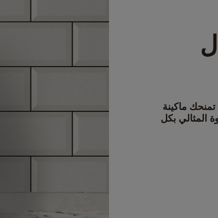
ل
منحك ماكينة
لقهوة المثالي بكل