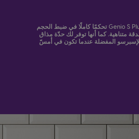
تمنحك ماكينة Genio S Plus تحكمًا كاملًا في ضبط الحجم
قة متناهية. كما أنها توفر لك حدّة مذاق
 الإسبرسو المفضلة عندما تكون في أمسّ