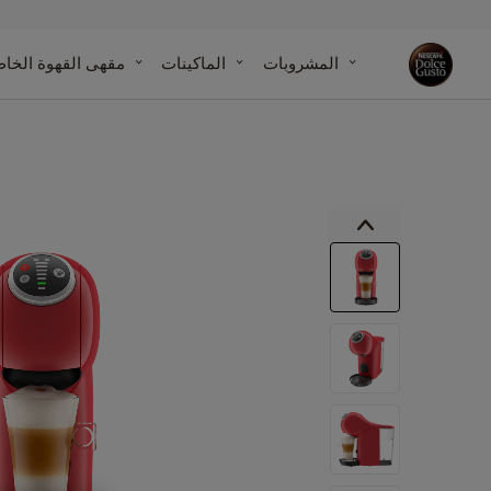
مقارنة الماك
المشروبات
الماكينات
مقهى القهوة الخا
مركز مساع
مقالاتنا
الماكينات
التزاماتنا بالاستدامة مع الكوكب
انتقل
إلى
النهاية
معرض
الصور