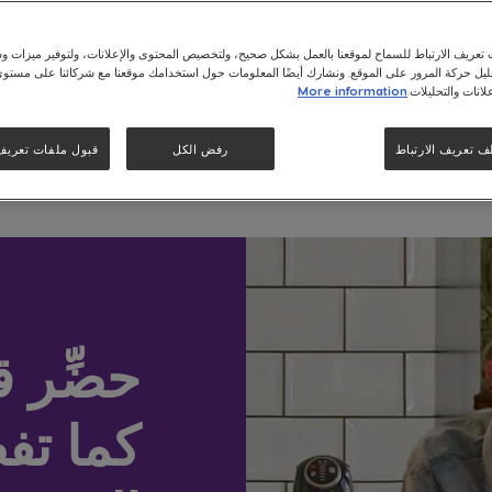
عريف الارتباط للسماح لموقعنا بالعمل بشكل صحيح، ولتخصيص المحتوى والإعلانات، ولتوفير ميزات وس
حليل حركة المرور على الموقع. ونشارك أيضًا المعلومات حول استخدامك موقعنا مع شركائنا على مستو
لانات والتحليلات.
More information
لتفاصيل
ف تعريف الارتباط
رفض الكل
قبول ملفات تعريف ا
حضِّر 
كما تف