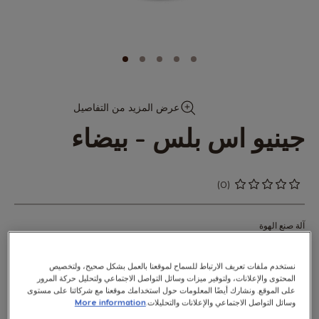
خطي
عرض المزيد من التفاصيل
لى
جينيو اس بلس - بيضاء
داية
عرض
لصور
(0)
0
%
of
100
آلة صنع الهوة
أوتوماتيكية | أبيض| 230
نستخدم ملفات تعريف الارتباط للسماح لموقعنا بالعمل بشكل صحيح، ولتخصيص
تتميَّز ماكينة Genio S بما هو أكثر من تصميم عصري ورائع. فهي تمنحك تحكُّمًا كاملًا
المحتوى والإعلانات، ولتوفير ميزات وسائل التواصل الاجتماعي ولتحليل حركة المرور
لتحضير مجموعة متنوعة من المشروبات بنفس جودة المقاهي حسب المذاق الذي
على الموقع. ونشارك أيضًا المعلومات حول استخدامك موقعنا مع شركائنا على مستوى
تفضّله وبسهولة تامة. متوفرة في لونين.
وسائل التواصل الاجتماعي والإعلانات والتحليلات.
More information