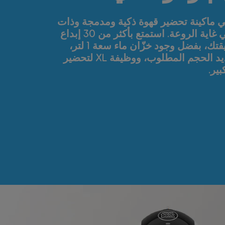
ينة Lumio هي ماكينة تحضير قهوة ذكية ومدمجة وذات
تصميم بسيط في غاية الروعة. استمتع بأكثر من 30 إبداع
للقهوة على طريقتك، بفضل وجود خزّان ماء سعة 1 لتر،
وبَكرة ذكية لتحديد الحجم المطلوب، ووظيفة XL لتحضير
ير.