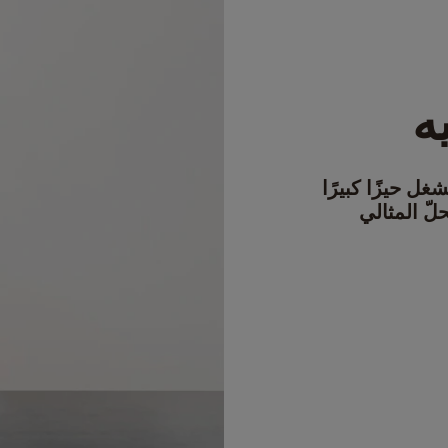
ه
غل حيزًا كبيرًا
 ماكينة Lumio هي الحلّ المثالي