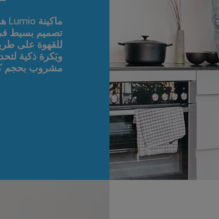
ماك
مشروب بحجم كب