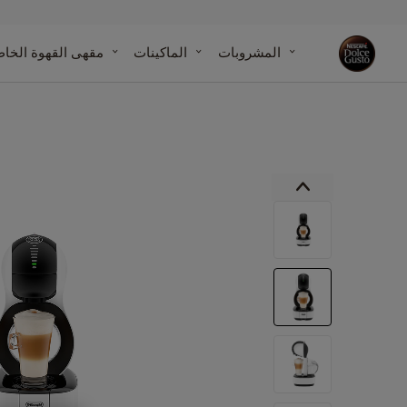
مقارنة الماك
المشروبات
الماكينات
مقهى القهوة الخا
مركز مساع
مقالاتنا
الماكينات
التزاماتنا بالاستدامة مع الكوكب
انتقل
إلى
النهاية
معرض
الصور