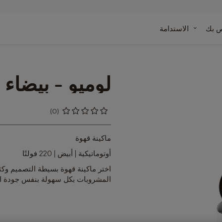
ينة
ص بك
الاستدامة
دة
وصفاتنا
لوميو - بيضاء
(0)
0
%
of
100
ماكينة قهوة
أوتوماتيكية | أبيض | 220 فولتًا
اختر ماكينة قهوة بسيطة التصميم وكث
المشروبات بكل سهولة بنفس جودة الم