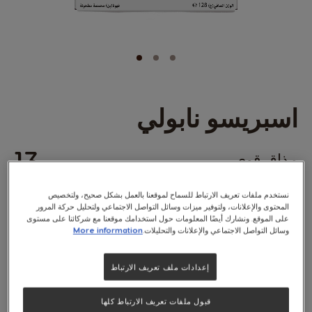
خطي
اسبريسو نابولي
لى
داية
عرض
13
مذاق قوي
لصور
قوة المذاق
(0)
0
%
نستخدم ملفات تعريف الارتباط للسماح لموقعنا بالعمل بشكل صحيح، ولتخصيص
of
المحتوى والإعلانات، ولتوفير ميزات وسائل التواصل الاجتماعي ولتحليل حركة المرور
x16
100
على الموقع. ونشارك أيضًا المعلومات حول استخدامك موقعنا مع شركائنا على مستوى
وسائل التواصل الاجتماعي والإعلانات والتحليلات.
More information
في نابولي، بدأ شغف القهوة منذ القرن الثامن عشر. ستشعر مع قهوة إسبرسو نابولي
القوية والغنية كأنك تتناولها في مقهى بشارع من شوارع مدينة نابولي. مصنوعة من
إعدادات ملف تعريف الارتباط
مزيج نقي وفاخر من حبوب بنّ الأرابيكا والروبوستا من أوغندا والبرازيل وكولومبيا.
اطّلع على المكونات
قبول ملفات تعريف الارتباط كلها