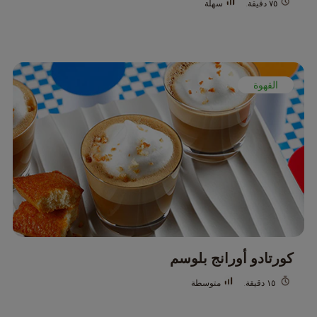
سهلة
٧٥ دقيقة.
القهوة
كورتادو أورانج بلوسم
متوسطة
١٥ دقيقة.