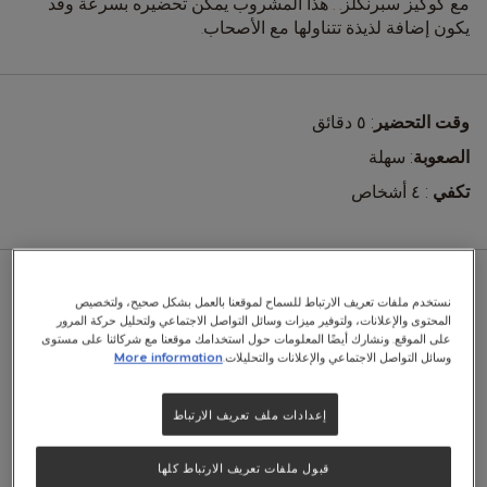
مع كوكيز سبرنكلز. . هذا المشروب يمكن تحضيره بسرعة وقد
يكون إضافة لذيذة تتناولها مع الأصحاب.
وقت التحضير
: ٥ دقائق
الصعوبة
: سهلة
تكفي
: ٤ أشخاص
نستخدم ملفات تعريف الارتباط للسماح لموقعنا بالعمل بشكل صحيح، ولتخصيص
المكوّنات:
المحتوى والإعلانات، ولتوفير ميزات وسائل التواصل الاجتماعي ولتحليل حركة المرور
على الموقع. ونشارك أيضًا المعلومات حول استخدامك موقعنا مع شركائنا على مستوى
وسائل التواصل الاجتماعي والإعلانات والتحليلات.
More information
٤ كبسولات كابوتشينو من
NESCAFÉ® Dolce Gusto®
إعدادات ملف تعريف الارتباط
٨ قطع مادلينز
قبول ملفات تعريف الارتباط كلها
٢ قطعة سابليه بريتون