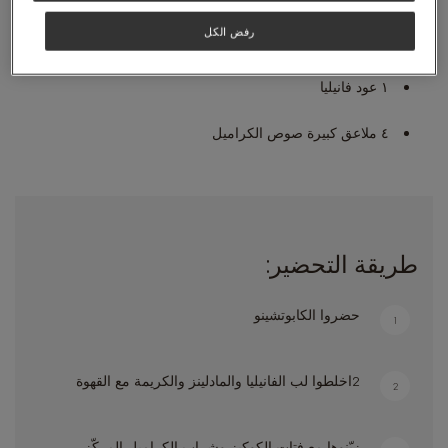
رفض الكل
١ ملعقة كبيرة ممتلئة كريمة
١ عود فانيليا
٤ ملاعق كبيرة صوص الكراميل
طريقة التحضير:
حضروا الكابوتشينو
1
2اخلطوا لب الفانيليا والمادلينز والكريمة مع القهوة
2
زيّنوها مع فتات الكوكيز وشراب الكراميل المركّز