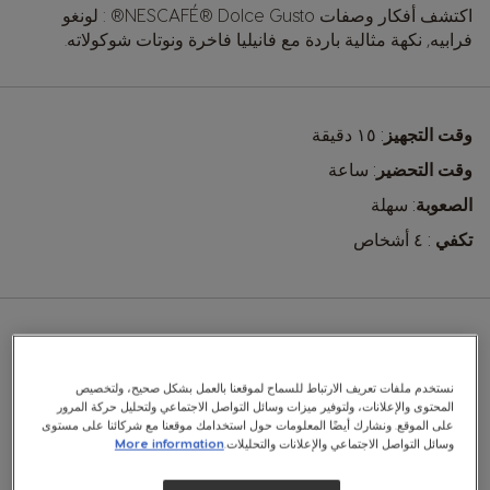
اكتشف أفكار وصفات
NESCAFÉ® Dolce Gusto®
: لونغو
فرابيه, نكهة مثالية باردة مع فانيليا فاخرة ونوتات شوكولاته.
وقت التجهيز
: ١٥ دقيقة
وقت التحضير
: ساعة
الصعوبة
: سهلة
تكفي
: ٤ أشخاص
ستحتاج إلى:
نستخدم ملفات تعريف الارتباط للسماح لموقعنا بالعمل بشكل صحيح، ولتخصيص
المحتوى والإعلانات، ولتوفير ميزات وسائل التواصل الاجتماعي ولتحليل حركة المرور
على الموقع. ونشارك أيضًا المعلومات حول استخدامك موقعنا مع شركائنا على مستوى
خلّاط يدوي
وسائل التواصل الاجتماعي والإعلانات والتحليلات.
More information
خلّاط