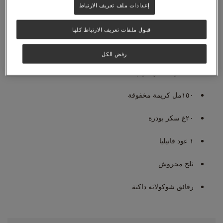
إعدادات ملف تعريف الارتباط
المكوّنات:
قبول ملفات تعريف الارتباط كلها
٤ كبسولات
NESCAFÉ® Dolce Gusto®
Lungo
رفض الكل
٤ مغارف آيس كريم فانيليا
١٥٠مل كريمة مخفوقة
٢٠غ سكر بودرة
١ عود فانيليا
ثلج مجروش
رقائق شوكولاته داكنة