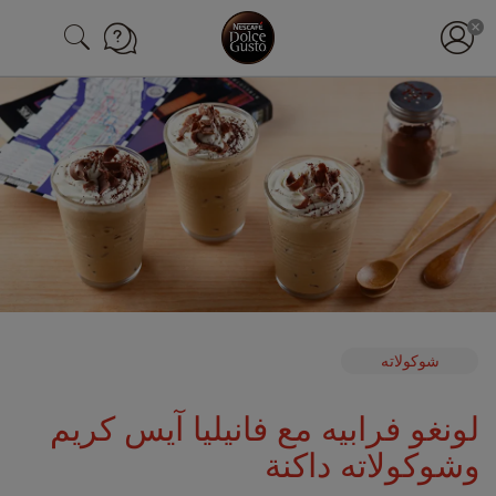
شوكولاته
لونغو فرابيه مع فانيليا آيس كريم
وشوكولاته داكنة